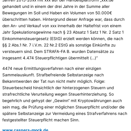
gehandelt und in einem der drei Jahre in der Summe aller
Bewegungen im Soll und Haben ein Volumen von 50.000€
überschritten haben. Hintergrund dieser Anfrage war, dass durch
den An- und Verkauf von xxx innerhalb der Haltefrist von einem
Jahr Spekulationsgewinne nach § 23 Absatz 1 Satz 1 Nr. 2 Satz 1
Einkommensteuergesetz (EStG) erzielt werden können, die nach
§§ 2 Abs.1 Nr. 7 i.V.m. 22 Nr.2 EStG als sonstige Einkünfte zu
versteuern sind. Dem STRAFA-FA B. wurden Datensätze zu
insgesamt 4.474 Steuerpflichtigen übermittelt (…)“
4474 neue Ermittlungsverfahren nach einer einzigen
Sammelauskunft. Strafbefreiende Selbstanzeige nach
Bekanntwerden der Tat nun nicht mehr möglich. Folge:
Steuerbescheid hinsichtlich der hinterzogenen Steuern und
strafrechtliche Verurteilung wegen Steuerhinterziehung. So
begehrlich und gehypt der „Gewinn“ mit Kryptowährungen auch
sein mag, die Prüfung einer möglichen Steuerpflicht und/oder die
spätere Selbstanzeige zur Vermeidung eines Strafverfahrens nach
festgestellter Steuerpflicht machen Sinn.
www.caspers-mock.de